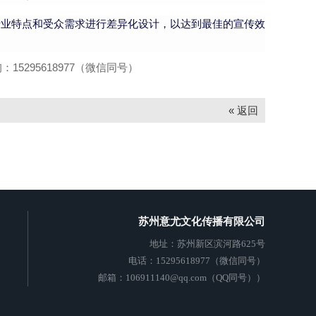
行业特点和受众需求进行差异化设计，以达到最佳的宣传效
295618977（微信同号）
« 返回
苏州意尤文化传播有限公司
地址：
苏州新区滨河路625号
电话：15295618977（微信同号）
邮箱：106911140@qq.com（QQ同号））